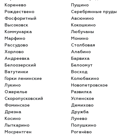
Коренево
Пущино
Рождествено
Серебрянные пруды
Фосфоритный
Авсюнино
Высоковск
Кокошкино
Коммунарка
Любучаны
Марфино
Монино
Рассудово
Столбовая
Хорлово
Алабино
Андреевка
Барвиха
Белоозерский
Белоомут
Ватутинки
Восход
Горки ленинские
Колюбакино
Лукино
Новопетровское
Ожерелье
Развилка
Скоропусковский
Успенское
Фоминское
Демихово
Дрезна
Дружба
Косино
Лунево
Лыткарино
Полушкино
Мосрентген
Рогачёво