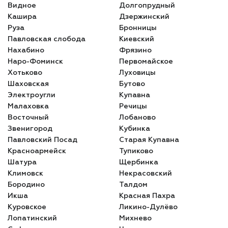
Видное
Долгопрудный
Кашира
Дзержинский
Руза
Бронницы
Павловская слобода
Киевский
Нахабино
Фрязино
Наро-Фоминск
Первомайское
Хотьково
Луховицы
Шаховская
Бутово
Электроугли
Купавна
Малаховка
Речицы
Восточный
Лобаново
Звенигород
Кубинка
Павловский Посад
Старая Купавна
Красноармейск
Тупиково
Шатура
Щербинка
Климовск
Некрасовский
Бородино
Талдом
Икша
Красная Пахра
Куровское
Ликино-Дулёво
Лопатинский
Михнево