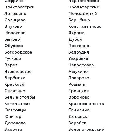
Софрино
Черноголовка
Электрогорск
Пролетарский
Лотошино
Молодёжный
Солнцево
Барыбино
Внуково
Константиново
Молоково
Яхрома
Быково
Дубки
Обухово
Протвино
Богородское
Запрудня
Тучково
Уваровка
Верея
Некрасовка
Яковлевское
Ашукино
Вербилки
Поварово
Красково
Рошаль
Селятино
Троицкое
Белые столбы
Вороново
Котельники
Краснознаменск
Островцы
Томилино
Юпитер
Дедовск
Дорохово
Зарайск
Заречье
Зеленоградский