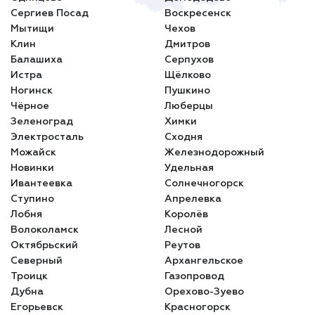
Сергиев Посад
Воскресенск
Мытищи
Чехов
Клин
Дмитров
Балашиха
Серпухов
Истра
Щёлково
Ногинск
Пушкино
Чёрное
Люберцы
Зеленоград
Химки
Электросталь
Сходня
Можайск
Железнодорожный
Новинки
Удельная
Ивантеевка
Солнечногорск
Ступино
Апрелевка
Лобня
Королёв
Волоколамск
Лесной
Октябрьский
Реутов
Северный
Архангельское
Троицк
Газопровод
Дубна
Орехово-Зуево
Егорьевск
Красногорск