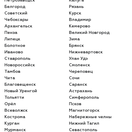
Петрозаводск
Калуга
Белгород
Рязань
Советский
Курск
Чебоксары
Владимир
Архангельск
Кемерово
Пенза
Великий Новгород
Липецк
Зима
Болотное
Брянск
Иваново
Нижневартовск
Ставрополь
Улан Удэ
Новороссийск
Смоленск
Тамбов
Череповец
Чита
Сочи
Благовещенск
Саранск
Новый Уренгой
Астрахань
Тольятти
Симферополь
Орёл
Псков
Всеволжск
Магнитогорск
Кострома
Набережные челны
Курган
Нижний Тагил
Мурманск
Севастополь