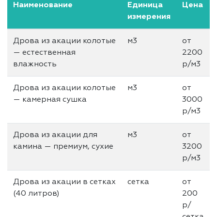
Наименование
Единица
Цена
измерения
Дрова из акации колотые
м3
от
— естественная
2200
влажность
р/м3
Дрова из акации колотые
м3
от
— камерная сушка
3000
р/м3
Дрова из акации для
м3
от
камина — премиум, сухие
3200
р/м3
Дрова из акации в сетках
сетка
от
(40 литров)
200
р/
сетка