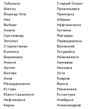
Тобольск
Старый Оскол
Шахты
Прокопьевск
Йошкар Ола
Приморск
Нея
Абакан
Выборг
Нефтеюганск
Анапа
Гатчина
Сыктывкар
Магадан
Энгельс
Первоуральск
Стерлитамак
Волжский
Колпино
Уссурийск
Березники
Нижнекамск
Ачинск
Армавир
Артем
Находка
Белово
Ухта
Азов
Ковров
Междуреченск
Выкса
Кстово
Махачкала
Южно Сахалинск
Ессентуки
Нефтекамск
Ноябрьск
Керчь
Александров