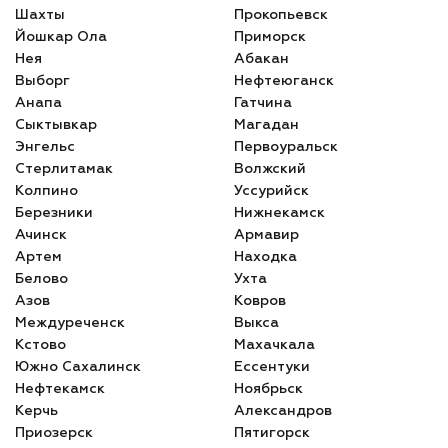
Шахты
Прокопьевск
Йошкар Ола
Приморск
Нея
Абакан
Выборг
Нефтеюганск
Анапа
Гатчина
Сыктывкар
Магадан
Энгельс
Первоуральск
Стерлитамак
Волжский
Колпино
Уссурийск
Березники
Нижнекамск
Ачинск
Армавир
Артем
Находка
Белово
Ухта
Азов
Ковров
Междуреченск
Выкса
Кстово
Махачкала
Южно Сахалинск
Ессентуки
Нефтекамск
Ноябрьск
Керчь
Александров
Приозерск
Пятигорск