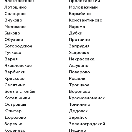
Электрогорск
Пролетарский
Лотошино
Молодёжный
Солнцево
Барыбино
Внуково
Константиново
Молоково
Яхрома
Быково
Дубки
Обухово
Протвино
Богородское
Запрудня
Тучково
Уваровка
Верея
Некрасовка
Яковлевское
Ашукино
Вербилки
Поварово
Красково
Рошаль
Селятино
Троицкое
Белые столбы
Вороново
Котельники
Краснознаменск
Островцы
Томилино
Юпитер
Дедовск
Дорохово
Зарайск
Заречье
Зеленоградский
Коренево
Пущино