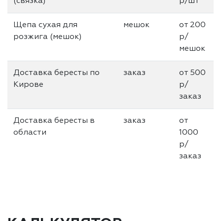
(связка)
р/шт
Щепа сухая для
мешок
от 200
розжига (мешок)
р/
мешок
Доставка бересты по
заказ
от 500
Кирове
р/
заказ
Доставка бересты в
заказ
от
области
1000
р/
заказ