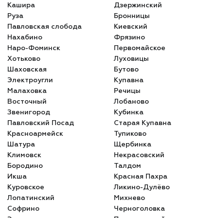
Кашира
Дзержинский
Руза
Бронницы
Павловская слобода
Киевский
Нахабино
Фрязино
Наро-Фоминск
Первомайское
Хотьково
Луховицы
Шаховская
Бутово
Электроугли
Купавна
Малаховка
Речицы
Восточный
Лобаново
Звенигород
Кубинка
Павловский Посад
Старая Купавна
Красноармейск
Тупиково
Шатура
Щербинка
Климовск
Некрасовский
Бородино
Талдом
Икша
Красная Пахра
Куровское
Ликино-Дулёво
Лопатинский
Михнево
Софрино
Черноголовка