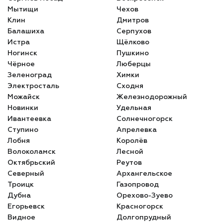
Мытищи
Чехов
Клин
Дмитров
Балашиха
Серпухов
Истра
Щёлково
Ногинск
Пушкино
Чёрное
Люберцы
Зеленоград
Химки
Электросталь
Сходня
Можайск
Железнодорожный
Новинки
Удельная
Ивантеевка
Солнечногорск
Ступино
Апрелевка
Лобня
Королёв
Волоколамск
Лесной
Октябрьский
Реутов
Северный
Архангельское
Троицк
Газопровод
Дубна
Орехово-Зуево
Егорьевск
Красногорск
Видное
Долгопрудный