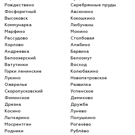
Рождествено
Серебрянные пруды
Фосфоритный
Авсюнино
Высоковск
Кокошкино
Коммунарка
Любучаны
Марфино
Монино
Рассудово
Столбовая
Хорлово
Алабино
Андреевка
Барвиха
Белоозерский
Белоомут
Ватутинки
Восход
Горки ленинские
Колюбакино
Лукино
Новопетровское
Ожерелье
Развилка
Скоропусковский
Успенское
Фоминское
Демихово
Дрезна
Дружба
Косино
Лунево
Лыткарино
Полушкино
Мосрентген
Рогачёво
Родники
Рублёво