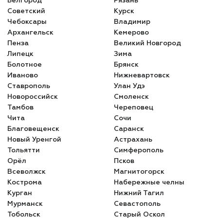
Белгород
Рязань
Советский
Курск
Чебоксары
Владимир
Архангельск
Кемерово
Пенза
Великий Новгород
Липецк
Зима
Болотное
Брянск
Иваново
Нижневартовск
Ставрополь
Улан Удэ
Новороссийск
Смоленск
Тамбов
Череповец
Чита
Сочи
Благовещенск
Саранск
Новый Уренгой
Астрахань
Тольятти
Симферополь
Орёл
Псков
Всеволжск
Магнитогорск
Кострома
Набережные челны
Курган
Нижний Тагил
Мурманск
Севастополь
Тобольск
Старый Оскол